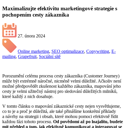
Maximalizujte efektivitu marketingové strategie s
pochopením cesty zákazníka
27. února 2024
Online marketing
,
SEO optimalizace
,
Copywriting
,
E-
mailing
,
Grapefruit
,
Sociální sítě
Porozumění celému procesu cesty zákazníka (Customer Journey)
může být extrémně náročné, nicméně velmi důležité. Ačkoliv není
možné předpovědět zkušenost každého zákazníka, mapování jeho
cesty je velmi užitečný nástroj pro sledování důležitých milníků,
které každý z nich dosahuje.
V tomto článku o mapování zákaznické cesty nejen vysvětlujeme,
co to je a proč je důležitá, ale také přinášíme konkrétní příklady
a návrhy na strategii i obsah, které mohou pomoci efektivně řídit
každou fázi tohoto procesu.
Od povědomí až po loajalitu, budete
mít přehled o tom, jak efektivně komunikovat a interagovat se