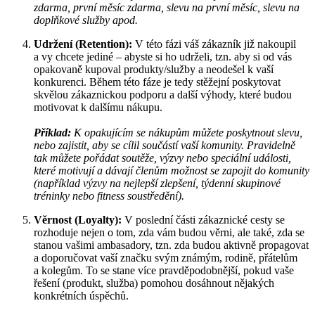
zdarma, první měsíc zdarma, slevu na první měsíc, slevu na
doplňkové služby apod.
Udržení (Retention):
V této fázi váš zákazník již nakoupil
a vy chcete jediné – abyste si ho udrželi, tzn. aby si od vás
opakovaně kupoval produkty/služby a neodešel k vaší
konkurenci. Během této fáze je tedy stěžejní poskytovat
skvělou zákaznickou podporu a další výhody, které budou
motivovat k dalšímu nákupu.
Příklad:
K opakujícím se nákupům můžete poskytnout slevu,
nebo zajistit, aby se cílil součástí vaší komunity. Pravidelně
tak můžete pořádat soutěže, výzvy nebo speciální události,
které motivují a dávají členům možnost se zapojit do komunity
(například výzvy na nejlepší zlepšení, týdenní skupinové
tréninky nebo fitness soustředění).
Věrnost (Loyalty):
V poslední části zákaznické cesty se
rozhoduje nejen o tom, zda vám budou věrni, ale také, zda se
stanou vašimi ambasadory, tzn. zda budou aktivně propagovat
a doporučovat vaší značku svým známým, rodině, přátelům
a kolegům. To se stane více pravděpodobnější, pokud vaše
řešení (produkt, služba) pomohou dosáhnout nějakých
konkrétních úspěchů.