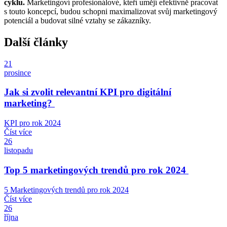
cyklu.
Marketingoví profesionálové, kteří umějí efektivně pracovat
s touto koncepcí, budou schopni maximalizovat svůj marketingový
potenciál a budovat silné vztahy se zákazníky.
Další články
21
prosince
Jak si zvolit relevantní KPI pro digitální
marketing?
KPI pro rok 2024
Číst více
26
listopadu
Top 5 marketingových trendů pro rok 2024
5 Marketingových trendů pro rok 2024
Číst více
26
října