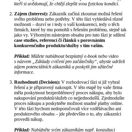
kteří si uvědomují, že chtějí zlepšit svou fyzickou kondici.
Zájem (Interest):
Zákazník začíná zkoumat možná řešení
svého problému nebo potřeby. V této fázi vyhledává různé
možnosti – dozví se i tedy o vaší konkurenci, tedy o těch
firmách, které by mu pomohli s řešením problému, stejně tak
jako vy. Výborným nástrojem obsahu pro tuto fázi je sdílení
case studies, referencí či článků s porovnáním
konkurenčního produktu/služby s tím vaším.
Příklad:
Můžete nabídnout bezplatný e-book nebo video
s názvem „Základy cvičení pro začátečníky“, abyste udrželi
zájem potenciálních zákazníků a poskytli jim užitečné
informace.
Rozhodnutí (Decision):
V rozhodovací fázi si již vybral
řešení a je připravený nakoupit. V této etapě by vaše firma
měla poskytnout bezproblémový proces nákupu, aby bylo
nakupování produktů/služeb co nejjednodušší. Zjednodušte
proces nákupu a poskytněte možnost snadné platby online.
V této fázi bychom nedoporučovali více vzdělávacího ani
produktového obsahu – jde především o to, aby zákazníci
provedli nákup.
Příklad:
Nabídněte svým zákazníkům např. konzultaci