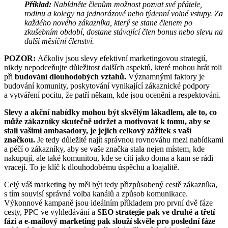
Příklad:
Nabídněte členům možnost pozvat své přátele,
rodinu a kolegy na jednorázové nebo týdenní volné vstupy. Za
každého nového zákazníka, který se stane členem po
zkušebním období, dostane stávající člen bonus nebo slevu na
další měsíční členství.
POZOR:
Ačkoliv jsou slevy efektivní marketingovou strategií,
nikdy nepodceňujte důležitost dalších aspektů, které mohou hrát roli
při
budování dlouhodobých vztahů.
Významnými faktory je
budování komunity, poskytování vynikající zákaznické podpory
a vytváření pocitu, že patří někam, kde jsou oceněni a respektováni.
Slevy a akční nabídky mohou být skvělým lákadlem, ale to, co
může zákazníky skutečně udržet a motivovat k tomu, aby se
stali vašimi ambasadory, je jejich celkový zážitek s vaší
značkou.
Je tedy důležité najít správnou rovnováhu mezi nabídkami
a péčí o zákazníky, aby se vaše značka stala nejen místem, kde
nakupují, ale také komunitou, kde se cítí jako doma a kam se rádi
vracejí. To je klíč k dlouhodobému úspěchu a loajalitě.
Celý váš marketing by měl být tedy přizpůsobený cestě zákazníka,
s tím souvisí správná volba kanálů a způsob komunikace.
Výkonnové kampaně jsou ideálním příkladem pro první dvě fáze
cesty, PPC ve vyhledávání a
SEO strategie pak ve druhé a třetí
fázi a e-mailový marketing pak slouží skvěle pro poslední fáze