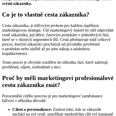
svými zákazníky.
Co je to vlastně cesta zákazníka?
Cesta zákazníka, je klíčovým prvkem pro každou úspěšnou
marketingovou strategii. Váš marketingový funnel by měl odpovídat
cestě zákazníka, její délce, časovým prolukám v jednotlivých fází,
které se v různých segnemtech liší. Cesta představuje totiž celkový
proces, kterým zákazníci procházejí od prvotního povědomí
o produktu nebo službě až po jeho nákup a následnou
loajalitu/retenci.
Tento proces je obvykle rozdělen do několika fází, které zahrnují
povědomí, zájem, rozhodnutí a akci.
Proč by měli marketingoví profesionálové
cestu zákazníka znát?
Porozumění celého procesu je pro marketingové zaměstnance
klíčové z několika důvodů:
Cílení a personalizace:
Znalost toho, kde se zákazník
nachází na své cestě, umožňuje marketérům cílit své kampaně