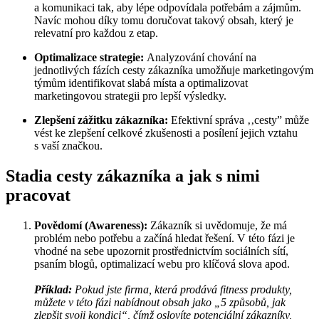
a komunikaci tak, aby lépe odpovídala potřebám a zájmům.
Navíc mohou díky tomu doručovat takový obsah, který je
relevatní pro každou z etap.
Optimalizace strategie:
Analyzování chování na
jednotlivých fázích cesty zákazníka umožňuje marketingovým
týmům identifikovat slabá místa a optimalizovat
marketingovou strategii pro lepší výsledky.
Zlepšení zážitku zákazníka:
Efektivní správa ‚‚cesty” může
vést ke zlepšení celkové zkušenosti a posílení jejich vztahu
s vaší značkou.
Stadia cesty zákazníka a jak s nimi
pracovat
Povědomí (Awareness):
Zákazník si uvědomuje, že má
problém nebo potřebu a začíná hledat řešení. V této fázi je
vhodné na sebe upozornit prostřednictvím sociálních sítí,
psaním blogů, optimalizací webu pro klíčová slova apod.
Příklad:
Pokud jste firma, která prodává fitness produkty,
můžete v této fázi nabídnout obsah jako „5 způsobů, jak
zlepšit svoji kondici“, čímž oslovíte potenciální zákazníky,