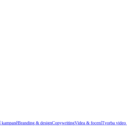
í kampaně
Branding & design
Copywriting
Videa & focení
Tvorba video