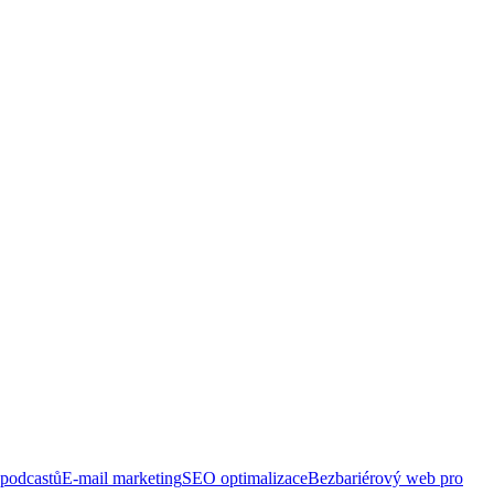
 podcastů
E-mail marketing
SEO optimalizace
Bezbariérový web pro