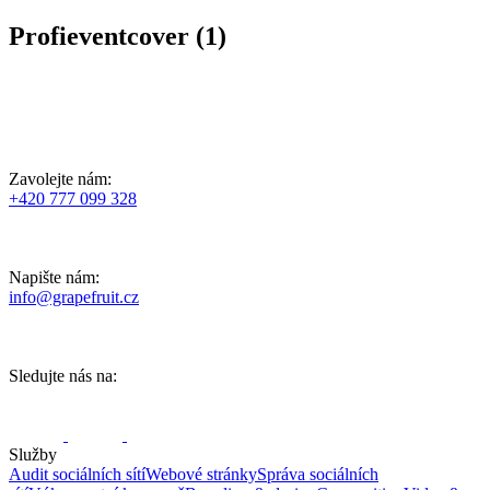
Profieventcover (1)
Zavolejte nám:
+420 777 099 328
Napište nám:
info@grapefruit.cz
Sledujte nás na:
Služby
Audit sociálních sítí
Webové stránky
Správa sociálních