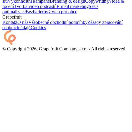
sítí
Výkonnostní kampaně
Branding & design
Copywriting
Videa &
focení
Tvorba video podcastů
E-mail marketing
SEO
optimalizace
Bezbariérový web pro obce
Grapefruit
Kontakt
O nás
Všeobecné obchodní podmínky
Zásady zpracování
osobních údajů
Cookies
© Copyright 2026, Grapefruit Company s.r.o. - All rights reserved