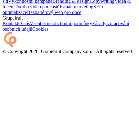
sítí
Výkonnostní kampaně
Branding & design
Copywriting
Videa &
focení
Tvorba video podcastů
E-mail marketing
SEO
optimalizace
Bezbariérový web pro obce
Grapefruit
Kontakt
O nás
Všeobecné obchodní podmínky
Zásady zpracování
osobních údajů
Cookies
© Copyright 2026, Grapefruit Company s.r.o. - All rights reserved