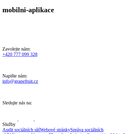
mobilni-aplikace
Zavolejte nám:
+420 777 099 328
Napište nám:
info@grapefruit.cz
Sledujte nás na:
Služby
Audit sociálních sítí
Webové stránky
Správa sociálních