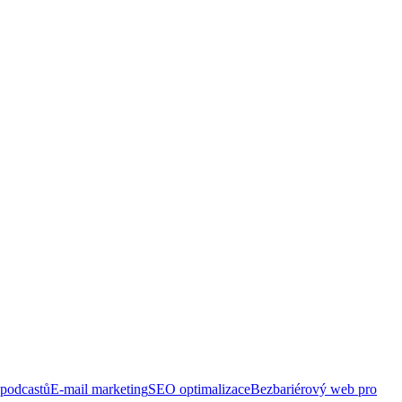
 podcastů
E-mail marketing
SEO optimalizace
Bezbariérový web pro