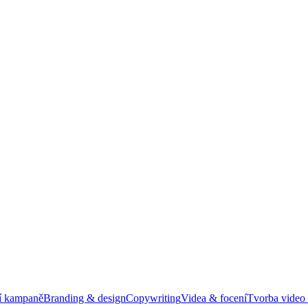
í kampaně
Branding & design
Copywriting
Videa & focení
Tvorba video