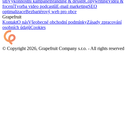
sítí
Výkonnostní kampaně
Branding & design
Copywriting
Videa &
focení
Tvorba video podcastů
E-mail marketing
SEO
optimalizace
Bezbariérový web pro obce
Grapefruit
Kontakt
O nás
Všeobecné obchodní podmínky
Zásady zpracování
osobních údajů
Cookies
© Copyright 2026, Grapefruit Company s.r.o. - All rights reserved