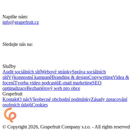
Napište nám:
info@grapefruit.cz
Sledujte nás na:
Služby
Audit sociálních sítí
Webové stránky
Správa sociálních
sítí
Výkonnostní kampaně
Branding & design
Copywriting
Videa &
focení
Tvorba video podcastů
E-mail marketing
SEO
optimalizace
Bezbariérový web pro obce
Grapefruit
Kontakt
O nás
Všeobecné obchodní podmínky
Zásady zpracování
osobních údajů
Cookies
© Copyright 2026, Grapefruit Company s.r.o. - All rights reserved