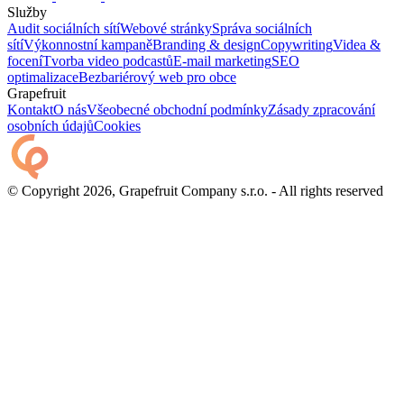
Služby
Audit sociálních sítí
Webové stránky
Správa sociálních
sítí
Výkonnostní kampaně
Branding & design
Copywriting
Videa &
focení
Tvorba video podcastů
E-mail marketing
SEO
optimalizace
Bezbariérový web pro obce
Grapefruit
Kontakt
O nás
Všeobecné obchodní podmínky
Zásady zpracování
osobních údajů
Cookies
© Copyright 2026, Grapefruit Company s.r.o. - All rights reserved