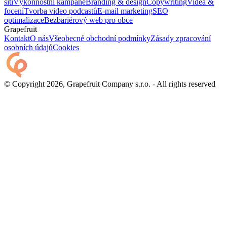
sítí
Výkonnostní kampaně
Branding & design
Copywriting
Videa &
focení
Tvorba video podcastů
E-mail marketing
SEO
optimalizace
Bezbariérový web pro obce
Grapefruit
Kontakt
O nás
Všeobecné obchodní podmínky
Zásady zpracování
osobních údajů
Cookies
© Copyright 2026, Grapefruit Company s.r.o. - All rights reserved