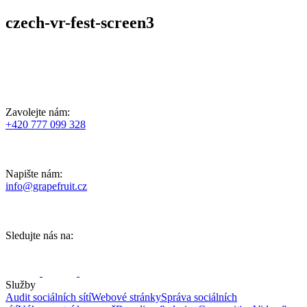
czech-vr-fest-screen3
Zavolejte nám:
+420 777 099 328
Napište nám:
info@grapefruit.cz
Sledujte nás na:
Služby
Audit sociálních sítí
Webové stránky
Správa sociálních