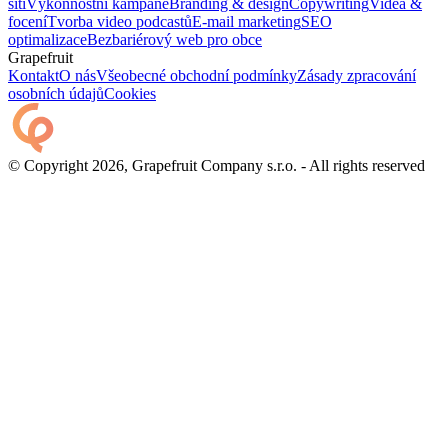
sítí
Výkonnostní kampaně
Branding & design
Copywriting
Videa &
focení
Tvorba video podcastů
E-mail marketing
SEO
optimalizace
Bezbariérový web pro obce
Grapefruit
Kontakt
O nás
Všeobecné obchodní podmínky
Zásady zpracování
osobních údajů
Cookies
© Copyright 2026, Grapefruit Company s.r.o. - All rights reserved