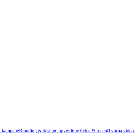
í kampaně
Branding & design
Copywriting
Videa & focení
Tvorba video