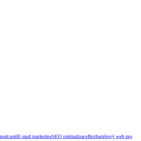
 podcastů
E-mail marketing
SEO optimalizace
Bezbariérový web pro