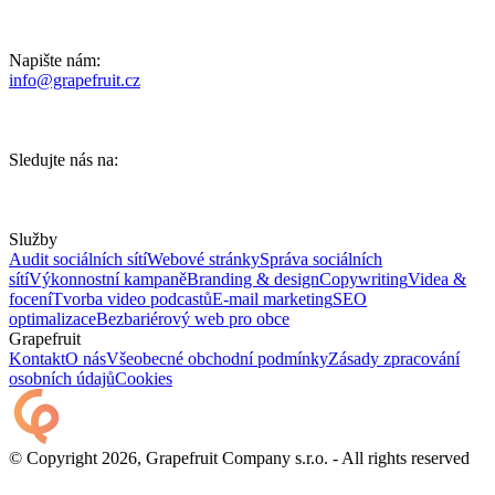
Napište nám:
info@grapefruit.cz
Sledujte nás na:
Služby
Audit sociálních sítí
Webové stránky
Správa sociálních
sítí
Výkonnostní kampaně
Branding & design
Copywriting
Videa &
focení
Tvorba video podcastů
E-mail marketing
SEO
optimalizace
Bezbariérový web pro obce
Grapefruit
Kontakt
O nás
Všeobecné obchodní podmínky
Zásady zpracování
osobních údajů
Cookies
© Copyright 2026, Grapefruit Company s.r.o. - All rights reserved