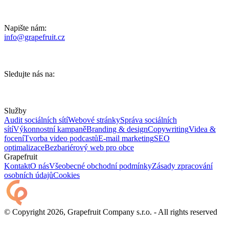
Napište nám:
info@grapefruit.cz
Sledujte nás na:
Služby
Audit sociálních sítí
Webové stránky
Správa sociálních
sítí
Výkonnostní kampaně
Branding & design
Copywriting
Videa &
focení
Tvorba video podcastů
E-mail marketing
SEO
optimalizace
Bezbariérový web pro obce
Grapefruit
Kontakt
O nás
Všeobecné obchodní podmínky
Zásady zpracování
osobních údajů
Cookies
© Copyright 2026, Grapefruit Company s.r.o. - All rights reserved