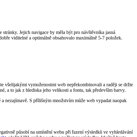
e stránky. Jejich navigace by měla být pro návštěvníka jasná
dobře viditelné a optimálně obsahovalo maximálně 5-7 položek.
yste všelijakými vymoženostmi web nepřekombinovali a raději se držte
né, a to jak z hlediska jeho velikosti a fontu, tak především barvy.
ně a nezajímavě. S přílišným množstvím může web vypadat naopak
 negativně působí na umístění webu při řazení výsledků ve vyhledávání