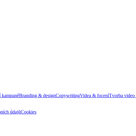
í kampaně
Branding & design
Copywriting
Videa & focení
Tvorba video
ních údajů
Cookies