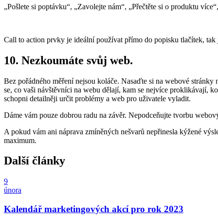
„Pošlete si poptávku“, „Zavolejte nám“, „Přečtěte si o produktu více“
Call to action prvky je ideální používat přímo do popisku tlačítek, ta
10.
Nezkoumáte svůj web.
Bez pořádného měření nejsou koláče. Nasaďte si na webové stránky ně
se, co vaši návštěvníci na webu dělají, kam se nejvíce proklikávají, 
schopni detailněji určit problémy a web pro uživatele vyladit.
Dáme vám pouze dobrou radu na závěr. Nepodceňujte tvorbu webových
A pokud vám ani náprava zmíněných nešvarů nepřinesla kýžené výsle
maximum.
Další články
9
února
Kalendář marketingových akcí pro rok 2023