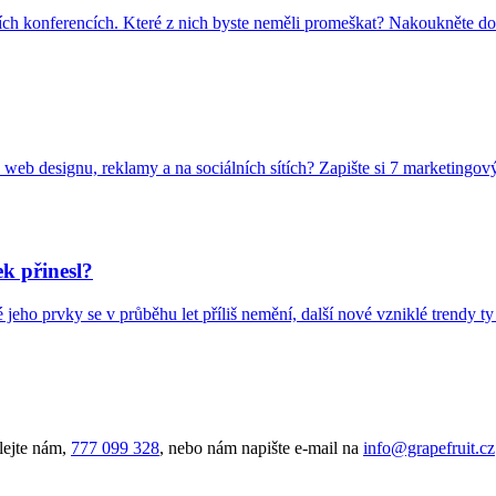
ních konferencích. Které z nich byste neměli promeškat? Nakoukněte do
 web designu, reklamy a na sociálních sítích? Zapište si 7 marketingov
k přinesl?
 jeho prvky se v průběhu let příliš nemění, další nové vzniklé trendy ty 
lejte nám,
777 099 328
, nebo nám napište e-mail na
info@grapefruit.cz