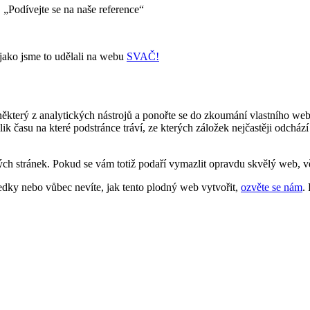
, „Podívejte se na naše reference“
k jako jsme to udělali na webu
SVAČ!
který z analytických nástrojů a ponořte se do zkoumání vlastního webu
kolik času na které podstránce tráví, ze kterých záložek nejčastěji odc
 stránek. Pokud se vám totiž podaří vymazlit opravdu skvělý web, vě
dky nebo vůbec nevíte, jak tento plodný web vytvořit,
ozvěte se nám
.