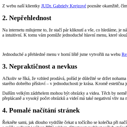
Z webu naší klientky
JUDr. Gabriely Krejzové
poznáte okamžitě, čím
2.
Nepřehlednost
Na internetu milujeme to, že stačí pár kliknutí a vše, co hledáme, je
a intuitivní. K tomu vám pomůže jednoduché hlavní menu, které slo
Jednoduché a přehledné menu v horní liště jsme vytvořili na webu
Re
3.
Nepraktičnost a nevkus
Ačkoliv se říká, že vzhled prodává, pořád je důležité se držet noha
starého dobrého přísloví – v jednoduchosti je krása. Kromě estetična je
Dalším velkým zádrhelem mohou být obrázky a videa. Těch by nemělo
přeplácaně a vysoký počet obrázků a videí má také negativní vliv na n
4.
Pomalé načítání stránek
Řekněte sami, jak dlouho vydržíte čekat u točícího se kolečka při nač