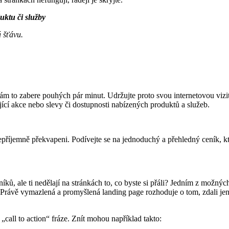
uktu či služby
á šťávu.
vám to zabere pouhých pár minut. Udržujte proto svou internetovou vizi
ající akce nebo slevy či dostupnosti nabízených produktů a služeb.
epříjemně překvapeni. Podívejte se na jednoduchý a přehledný ceník, 
íků, ale ti nedělají na stránkách to, co byste si přáli? Jedním z možných
. Právě vymazlená a promyšlená landing page rozhoduje o tom, zdali jen
call to action“ fráze. Znít mohou například takto: