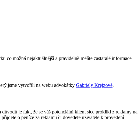
tku co možná nejaktuálnější a pravidelně měňte zastaralé informace
který jsme vytvořili na webu advokátky
Gabriely Krejzové
.
 důvodů je fakt, že se váš potenciální klient sice proklikl z reklamy na
 přijdete o peníze za reklamu či dovedete uživatele k provedení