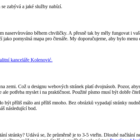
 se zabývá a jaké služby nabízí.
 nám naservírováno během chviličky. A přesně tak by měly fungovat i vaš
uží jako pomyslná mapa pro čtenáře. My doporučujeme, aby bylo menu 
alitní kanceláře Kolenović.
ma na zemi. Což u designu webových stránek platí dvojnásob. Pozor, ab
 ale potřeba myslet i na praktičnost. Použité písmo musí být dobře čitel
 být příliš málo ani příliš mnoho. Bez obrázků vypadají stránky nud
áš následující bod.
ítání stránky? Udává se, že průměrně je to 3-5 vteřin. Dlouhé načítání