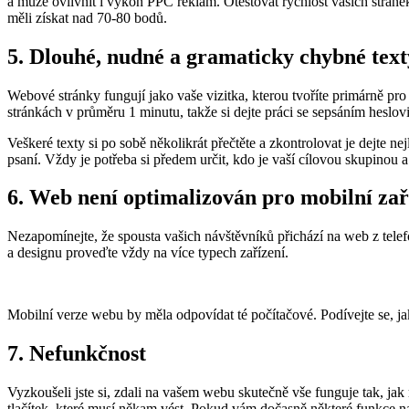
a může ovlivnit i výkon PPC reklam. Otestovat rychlost vašich stránek 
měli získat nad 70-80 bodů.
5.
Dlouhé, nudné a gramaticky chybné text
Webové stránky fungují jako vaše vizitka, kterou tvoříte primárně pro
stránkách v průměru 1 minutu, takže si dejte práci se sepsáním heslov
Veškeré texty si po sobě několikrát přečtěte a zkontrolovat je dejte
psaní. Vždy je potřeba si předem určit, kdo je vaší cílovou skupinou 
6.
Web není optimalizován pro mobilní zař
Nezapomínejte, že spousta vašich návštěvníků přichází na web z telefon
a designu proveďte vždy na více typech zařízení.
Mobilní verze webu by měla odpovídat té počítačové. Podívejte se, j
7.
Nefunkčnost
Vyzkoušeli jste si, zdali na vašem webu skutečně vše funguje tak, jak
tlačítek, které musí někam vést. Pokud vám dočasně některé funkce na 