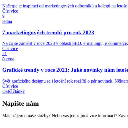
Načerpejte inspiraci od marketingových odborníků a kolegů na letoš
Číst více
9
ledna
7 marketingových trendů pro rok 2023
Na co se zaměřit v roce 2023 v oblasti SEO, e-mailingu, e-commerce,
Číst více
21
června
Grafické trendy v roce 2021: Jaké novinky nám letoše
Svět grafického designu se i letošní rok rozšířil o pár novinek. Některé
Číst více
Další články
Napište nám
Máte zájem o naše služby? Nebo vás jen zajímá více informací? Zavo