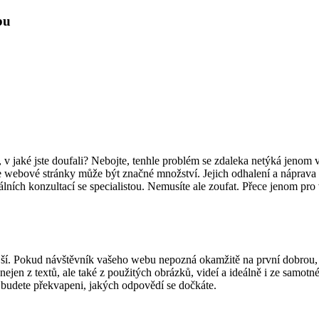
bu
dky, v jaké jste doufali? Nebojte, tenhle problém se zdaleka netýká je
e webové stránky může být značné množství. Jejich odhalení a náprava 
ních konzultací se specialistou. Nemusíte ale zoufat. Přece jenom pr
jší. Pokud návštěvník vašeho webu nepozná okamžitě na první dobrou, č
jen z textů, ale také z použitých obrázků, videí a ideálně i ze samotné
 budete překvapeni, jakých odpovědí se dočkáte.