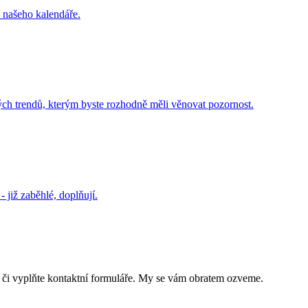
 našeho kalendáře.
ých trendů, kterým byste rozhodně měli věnovat pozornost.
- již zaběhlé, doplňují.
či vyplňte kontaktní formuláře. My se vám obratem ozveme.