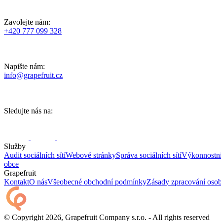
Zavolejte nám:
+420 777 099 328
Napište nám:
info@grapefruit.cz
Sledujte nás na:
Služby
Audit sociálních sítí
Webové stránky
Správa sociálních sítí
Výkonnostn
obce
Grapefruit
Kontakt
O nás
Všeobecné obchodní podmínky
Zásady zpracování osob
© Copyright 2026, Grapefruit Company s.r.o. - All rights reserved