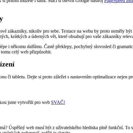
si přitom můžete i sami. Stačí si otevřít Google nástroj
PageSpeed Insi
y
 své zákazníky, nikoliv pro sebe. Textace na webu by proto neměly být 
itých, krátkých a úderných vět, které obsahují pro vaše zákazníky rele
 nejlépe i někomu dalšímu. Časté překlepy, pochybný slovosled či gramat
a tomu celý web přizpůsobit.
ízení
u či tabletu. Dejte si proto záležet s nastavením optimalizace nejen pr
akou jsme vytvořili pro web
SVAČ!
 má? Úspěšný web musí být z uživatelského hlediska plně funkční. To se 
stránkách nefungují, raději je skryjte.