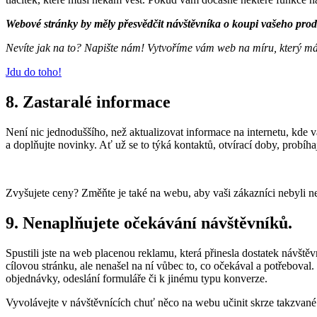
Webové stránky by měly přesvědčit návštěvníka o koupi vašeho prod
Nevíte jak na to? Napište nám! Vytvoříme vám web na míru, který m
Jdu do toho!
8.
Zastaralé informace
Není nic jednoduššího, než aktualizovat informace na internetu, kde 
a doplňujte novinky. Ať už se to týká kontaktů, otvírací doby, probíh
Zvyšujete ceny? Změňte je také na webu, aby vaši zákazníci nebyli n
9.
Nenaplňujete očekávání návštěvníků.
Spustili jste na web placenou reklamu, která přinesla dostatek návštěvn
cílovou stránku, ale nenašel na ní vůbec to, co očekával a potřeboval
objednávky, odeslání formuláře či k jinému typu konverze.
Vyvolávejte v návštěvnících chuť něco na webu učinit skrze takzvané „