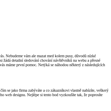
nom vás. Nebudeme vám ale mazat med kolem pusy, důvodů nízké
si žádá detailní sledování chování návštěvníků na webu a přesné
o vás máme první pomoc. Netýká se náhodou některý z následujících
ím se jako firma zabýváte a co zákazníkovi vlastně nabízíte, veškerý
ho web designu. Nejlépe si tento bod vyzkoušíte tak, že poprosíte