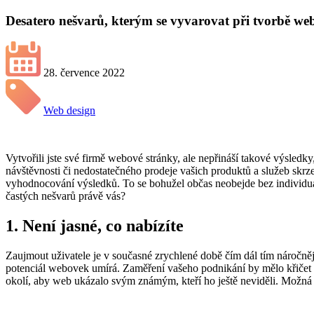
Desatero nešvarů, kterým se vyvarovat při tvorbě we
28. července 2022
Web design
Vytvořili jste své firmě webové stránky, ale nepřináší takové výsle
návštěvnosti či nedostatečného prodeje vašich produktů a služeb skrz
vyhodnocování výsledků. To se bohužel občas neobejde bez individuál
častých nešvarů právě vás?
1.
Není jasné, co nabízíte
Zaujmout uživatele je v současné zrychlené době čím dál tím náročně
potenciál webovek umírá. Zaměření vašeho podnikání by mělo křičet ne
okolí, aby web ukázalo svým známým, kteří ho ještě neviděli. Možná