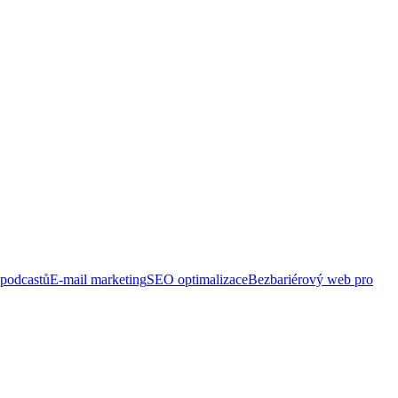
 podcastů
E-mail marketing
SEO optimalizace
Bezbariérový web pro