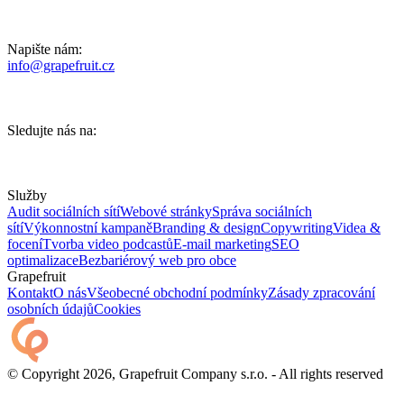
Napište nám:
info@grapefruit.cz
Sledujte nás na:
Služby
Audit sociálních sítí
Webové stránky
Správa sociálních
sítí
Výkonnostní kampaně
Branding & design
Copywriting
Videa &
focení
Tvorba video podcastů
E-mail marketing
SEO
optimalizace
Bezbariérový web pro obce
Grapefruit
Kontakt
O nás
Všeobecné obchodní podmínky
Zásady zpracování
osobních údajů
Cookies
© Copyright 2026, Grapefruit Company s.r.o. - All rights reserved