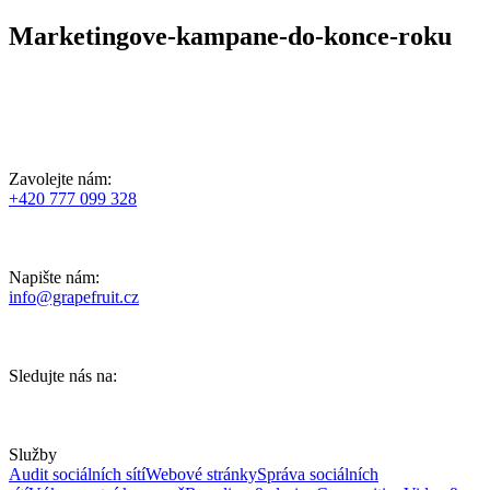
Marketingove-kampane-do-konce-roku
Zavolejte nám:
+420 777 099 328
Napište nám:
info@grapefruit.cz
Sledujte nás na:
Služby
Audit sociálních sítí
Webové stránky
Správa sociálních