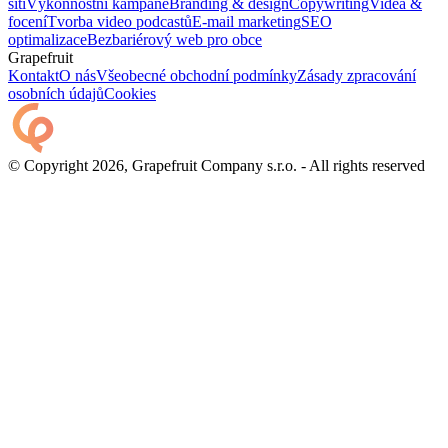
sítí
Výkonnostní kampaně
Branding & design
Copywriting
Videa &
focení
Tvorba video podcastů
E-mail marketing
SEO
optimalizace
Bezbariérový web pro obce
Grapefruit
Kontakt
O nás
Všeobecné obchodní podmínky
Zásady zpracování
osobních údajů
Cookies
© Copyright 2026, Grapefruit Company s.r.o. - All rights reserved