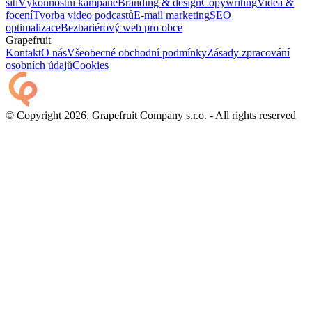
sítí
Výkonnostní kampaně
Branding & design
Copywriting
Videa &
focení
Tvorba video podcastů
E-mail marketing
SEO
optimalizace
Bezbariérový web pro obce
Grapefruit
Kontakt
O nás
Všeobecné obchodní podmínky
Zásady zpracování
osobních údajů
Cookies
© Copyright 2026, Grapefruit Company s.r.o. - All rights reserved